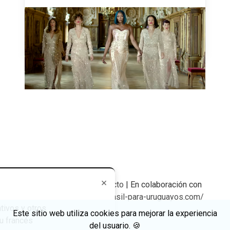
Pookie - Aya Nakamura
July 27, 2024
×
lemot
© | 2026 |
Contacto
| En colaboración con
https://residencia-en-brasil-para-uruguayos.com/
tivos y otros
Este sitio web utiliza cookies para mejorar la experiencia
tu francés
del usuario.
🍪