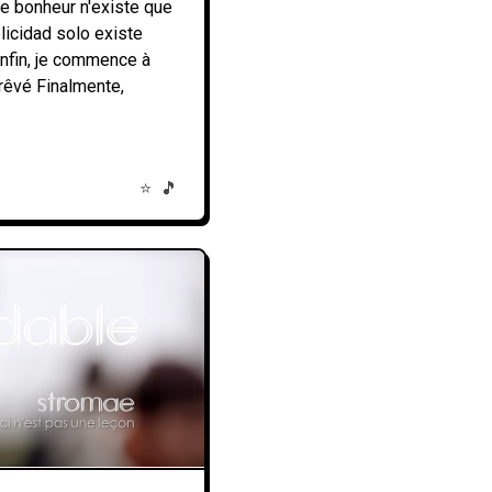
Le bonheur n'existe que
elicidad solo existe
Enfin, je commence à
 rêvé Finalmente,
⭐
🎵