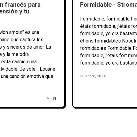
n francés para
Formidable - Stroma
ensión y tu
Formidable, formidable Fo
étais formidable, j'étais f
Mon amour" es una
formidable, yo era bastan
mane que captura los
étions formidables Nosot
 y sinceros de amor. La
formidables Formidable Fo
 y la melodía
formidable, j'étais fort mi
esta canción una
formidable, yo era bastan
lvidable. Je vole - Louane
 una canción emotiva que
30 enero, 2024
⭐
📓