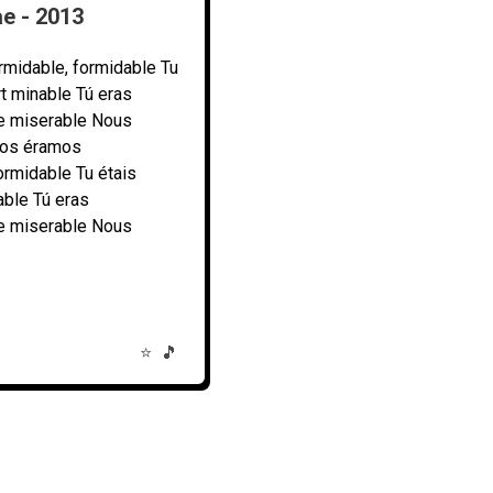
e - 2013
rmidable, formidable Tu
ort minable Tú eras
te miserable Nous
ros éramos
rmidable Tu étais
nable Tú eras
te miserable Nous
⭐
🎵