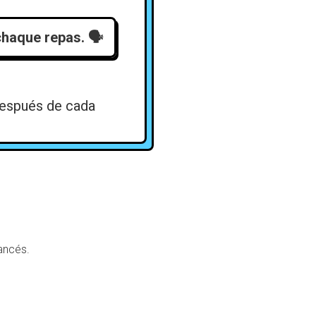
chaque repas.
🗣️
después de cada
ancés.