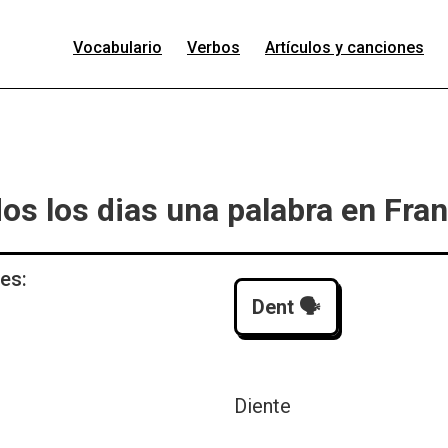
Vocabulario
Verbos
Artículos y canciones
os los dias una palabra en Fra
 es:
Dent
🗣️
Diente