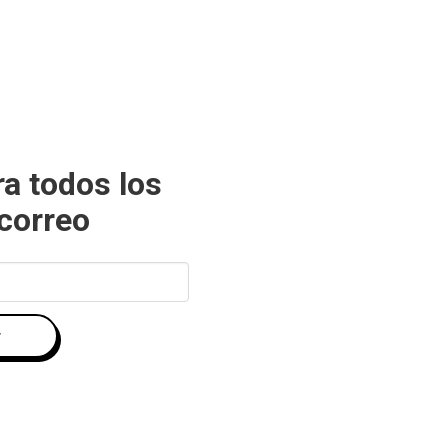
ra todos los
 correo
r