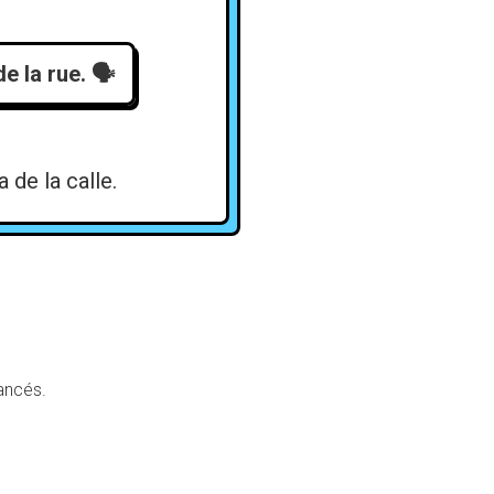
de la rue.
🗣️
 de la calle.
ancés.