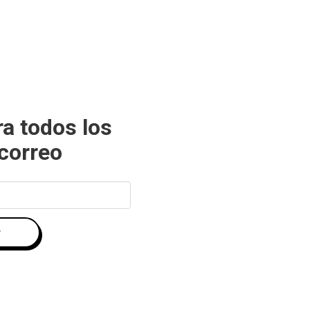
ra todos los
 correo
r