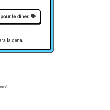
our le dîner.
🗣️
ra la cena.
ancés.