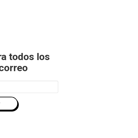
ra todos los
 correo
r