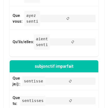
Que
ayez
📋
vous:
senti
aient
Qu'ils/elles:
📋
senti
subjonctif imparfait
Que
sentisse
📋
je/j::
Que
sentisses
📋
tu: