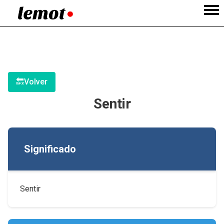
🔙
Volver
Sentir
Significado
Sentir