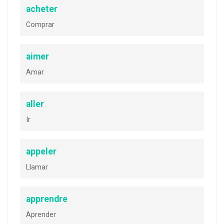
acheter
Comprar
aimer
Amar
aller
Ir
appeler
Llamar
apprendre
Aprender