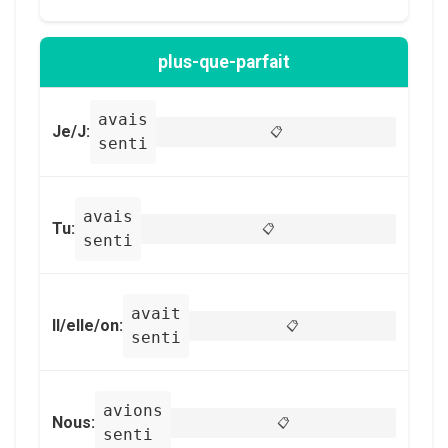
plus-que-parfait
avais
Je/J:
📋
senti
avais
Tu:
📋
senti
avait
Il/elle/on:
📋
senti
avions
Nous:
📋
senti