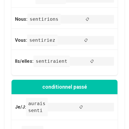
Nous:
sentirions
📋
Vous:
sentiriez
📋
Ils/elles:
sentiraient
📋
conditionnel passé
aurais
Je/J:
📋
senti