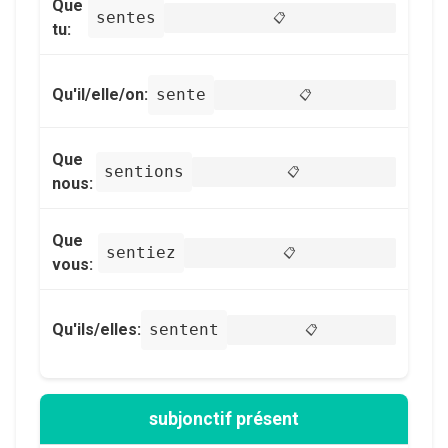
Que
sentes
📋
tu:
Qu'il/elle/on:
sente
📋
Que
sentions
📋
nous:
Que
sentiez
📋
vous:
Qu'ils/elles:
sentent
📋
subjonctif présent