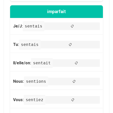
imparfait
Je/J:
sentais
📋
Tu:
sentais
📋
Il/elle/on:
sentait
📋
Nous:
sentions
📋
Vous:
sentiez
📋