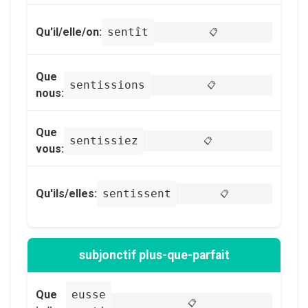
Qu'il/elle/on:
sentît
📋
Que
sentissions
📋
nous:
Que
sentissiez
📋
vous:
Qu'ils/elles:
sentissent
📋
subjonctif plus-que-parfait
Que
eusse
📋